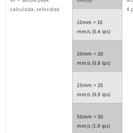
calculada, velocidad
4 
10mm = 10
mm/s (0.4 ips)
20mm = 20
mm/s (0.8 ips)
25mm = 25
mm/s (0.9 ips)
50mm = 50
mm/s (1.9 ips)