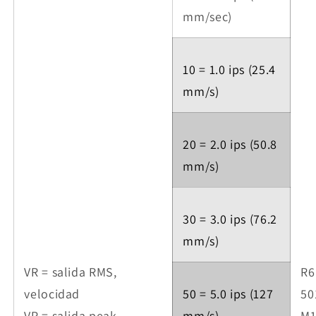
mm/sec)
10 = 1.0 ips (25.4
mm/s)
20 = 2.0 ips (50.8
mm/s)
30 = 3.0 ips (76.2
mm/s)
VR = salida RMS,
R6
velocidad
50 = 5.0 ips (127
50
VP = salida peak
mm/s)
M1