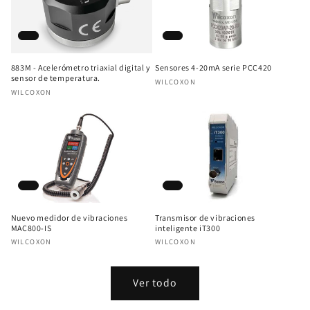
Sensores 4-20mA serie PCC420
883M - Acelerómetro triaxial digital y
sensor de temperatura.
Proveedor:
WILCOXON
Proveedor:
WILCOXON
Nuevo medidor de vibraciones
Transmisor de vibraciones
MAC800-IS
inteligente iT300
Proveedor:
Proveedor:
WILCOXON
WILCOXON
Ver todo