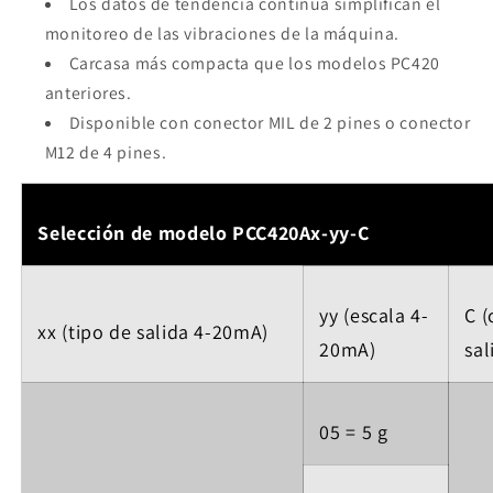
Los datos de tendencia continua simplifican el
monitoreo de las vibraciones de la máquina.
Carcasa más compacta que los modelos PC420
anteriores.
Disponible con conector MIL de 2 pines o conector
M12 de 4 pines.
Selección de modelo PCC420Ax-yy-C
yy (escala 4-
C (
xx (tipo de salida 4-20mA)
20mA)
sal
05 = 5 g