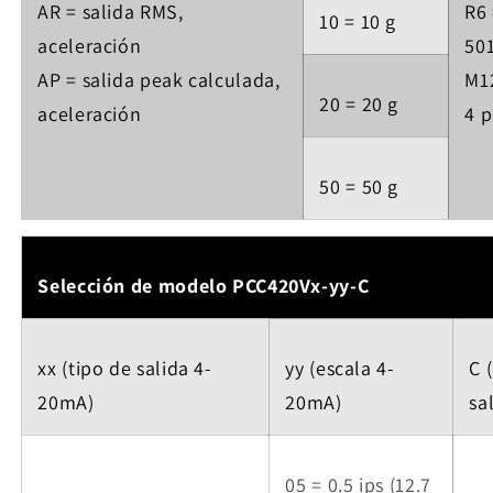
AR = salida RMS,
R6 
10 = 10 g
aceleración
501
AP = salida peak calculada,
M12
20 = 20 g
aceleración
4 p
50 = 50 g
Selección de modelo PCC420Vx-yy-C
xx (tipo de salida 4-
yy (escala 4-
C 
20mA)
20mA)
sa
05 = 0.5 ips (12.7