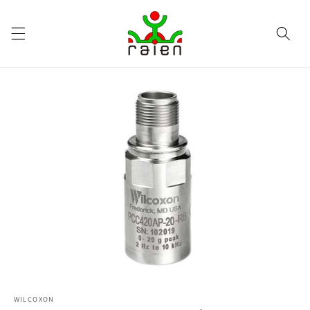
Ir
directamente
al contenido
Ir
directamente
a la
información
del producto
WILCOXON